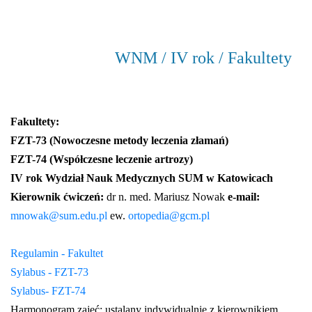
WNM / IV rok / Fakultety
Fakultety:
FZT-73 (Nowoczesne metody leczenia złamań)
FZT-74 (Współczesne leczenie artrozy)
IV rok Wydział Nauk Medycznych SUM w Katowicach
Kierownik ćwiczeń:
dr n. med. Mariusz Nowak
e-mail:
mnowak@sum.edu.pl
ew.
ortopedia@gcm.pl
Regulamin - Fakultet
Sylabus - FZT-73
Sylabus- FZT-74
Harmonogram zajęć: ustalany indywidualnie z kierownikiem