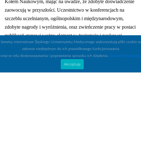
Kołem Naukowym, mając na uwadze, że zdobyte doświadczenie
zaowocują w przyszłości. Uczestnictwo w konferencjach na
szczeblu uczelnianym, ogólnopolskim i międzynarodowym,
zdobyte nagrody i wyróżnienia, oraz zwieńczenie pracy w postaci
publikacji stanowi ważny element w życiorysie i naukowej
Serwisy internetowe Śląskiego Uniwersytetu Medycznego wykorzystują pliki cookie w
karierze każdego absolwenta.
zakresie niezbędnym do ich prawidłowego funkcjonowania
oraz w celu dostosowywania i poprawiania sposobu ich działania.
Dowiedz się więcej
Opiekun Studenckiego Koła Naukowego:
Akceptuję
lek. Agnieszka Handwerker
e-mail:
agnieszka.wozniak@sum.edu.pl
ew.
ortopedia@gcm.pl
Osiągnięcia Koła
Naukowego